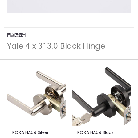
門鎖及配件
Yale 4 x 3'' 3.0 Black Hinge
ROXA HA09 Silver
ROXA HA09 Black