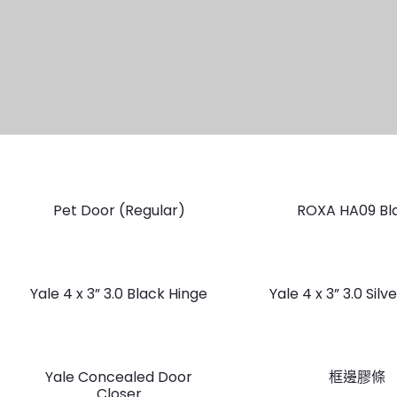
Pet Door (Regular)
ROXA HA09 Bl
Yale 4 x 3” 3.0 Black Hinge
Yale 4 x 3” 3.0 Silv
Yale Concealed Door
框邊膠條
Closer