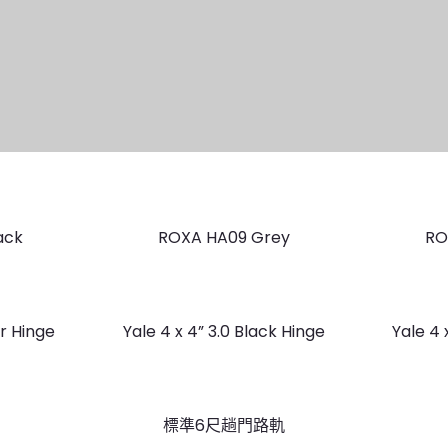
ack
ROXA HA09 Grey
RO
er Hinge
Yale 4 x 4” 3.0 Black Hinge
Yale 4 
標準6尺趟門路軌