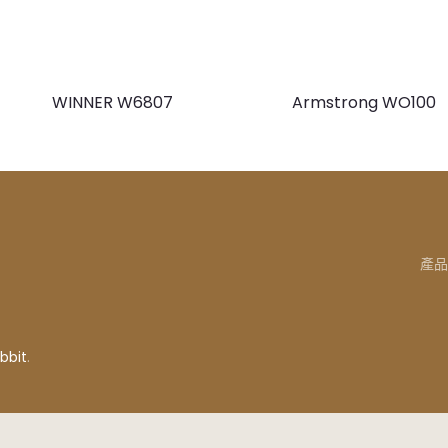
WINNER W6807
Armstrong WO100
產品
bbit
.