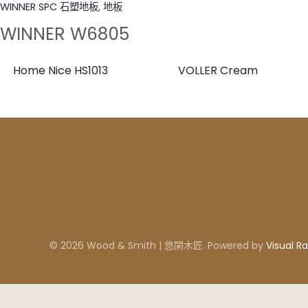
WINNER SPC 石塑地板
,
地板
WINNER W6805
Home Nice HS1013
VOLLER Cream
© 2026 Wood & Smith | 悠閑木匠. Powered by
Visual Ra