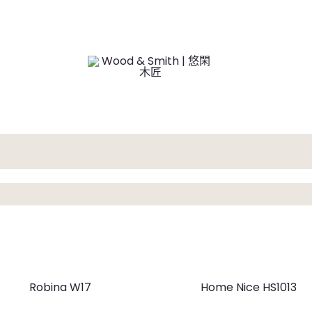
Robina W17
Home Nice HS1013