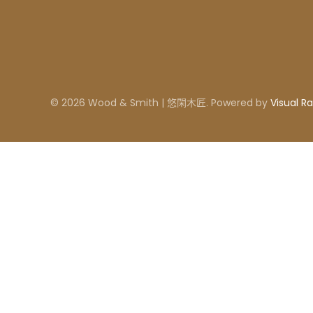
© 2026 Wood & Smith | 悠閑木匠. Powered by
Visual Ra