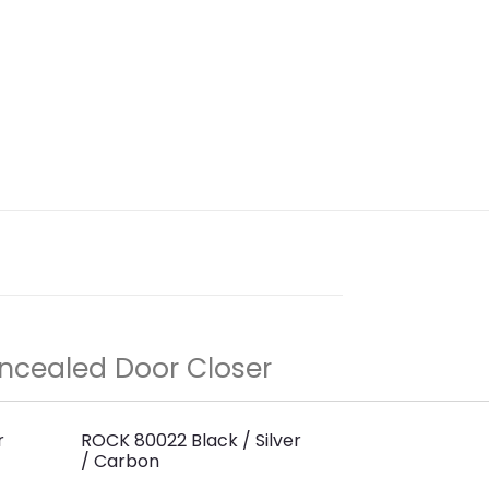
cealed Door Closer
r
ROCK 80022 Black / Silver
/ Carbon