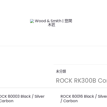
未分類
ROCK RK300B Con
OCK 80003 Black / Silver
ROCK 80016 Black / Silve
 Carbon
/ Carbon