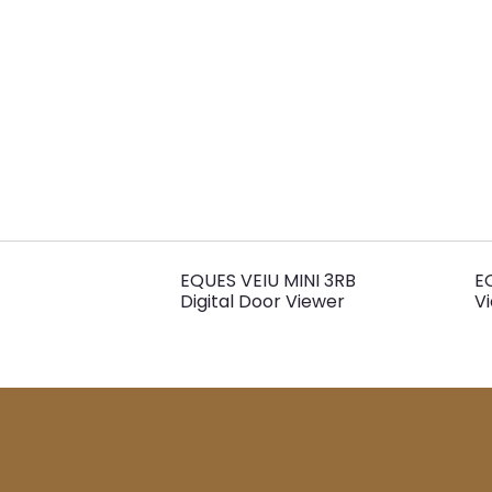
EQUES VEIU MINI 3RB
E
Digital Door Viewer
V