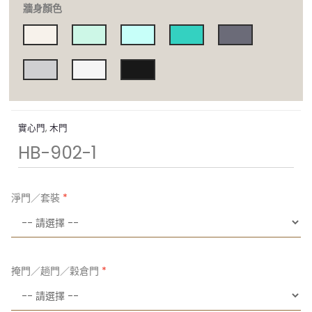
牆身顏色
實心門
,
木門
HB-902-1
淨門／套裝
掩門／趟門／穀倉門