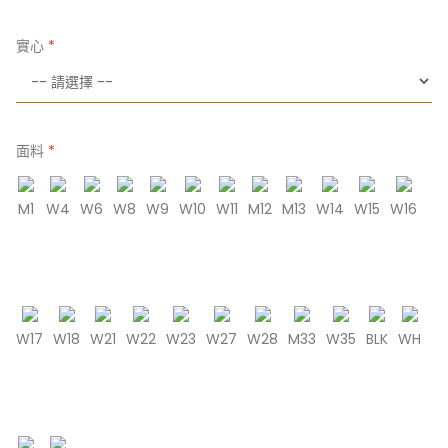
實心
面料
M1
W4
W6
W8
W9
W10
W11
M12
M13
W14
W15
W16
W17
W18
W21
W22
W23
W27
W28
M33
W35
BLK
WH