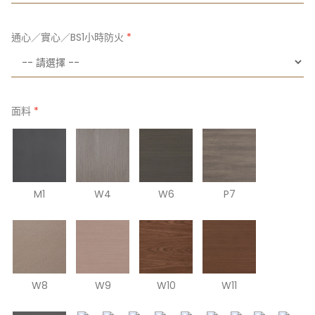
通心／實心／BS1小時防火
面料
M1
W4
W6
P7
W8
W9
W10
W11