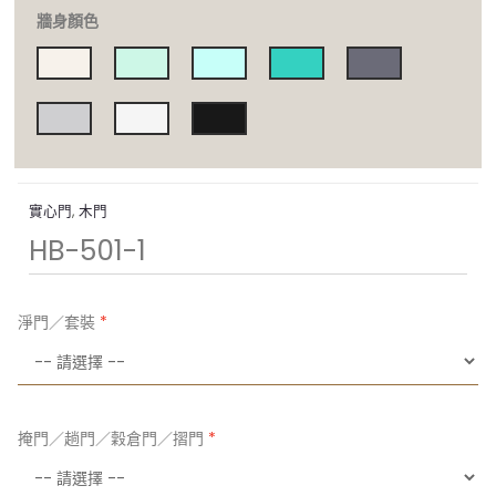
牆身顏色
實心門
,
木門
HB-501-1
淨門／套裝
掩門／趟門／穀倉門／摺門