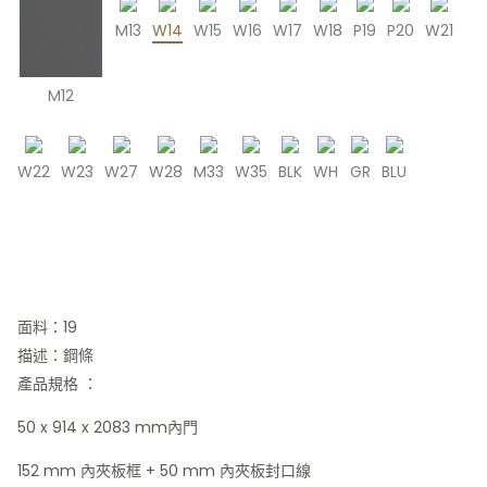
M13
W14
W15
W16
W17
W18
P19
P20
W21
M12
W22
W23
W27
W28
M33
W35
BLK
WH
GR
BLU
面料：19
描述：鋼條
產品規格 ：
50 x 914 x 2083 mm內門
152 mm 內夾板框 + 50 mm 內夾板封口線