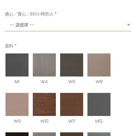
通心／實心／BS1小時防火
面料
M1
W4
W6
W8
W9
W10
W11
M12