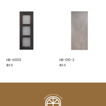
HB-G003
HB-010-2
$
0.0
$
0.0