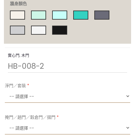
牆身顏色
實心門
,
木門
HB-008-2
淨門／套裝
掩門／趟門／穀倉門／摺門