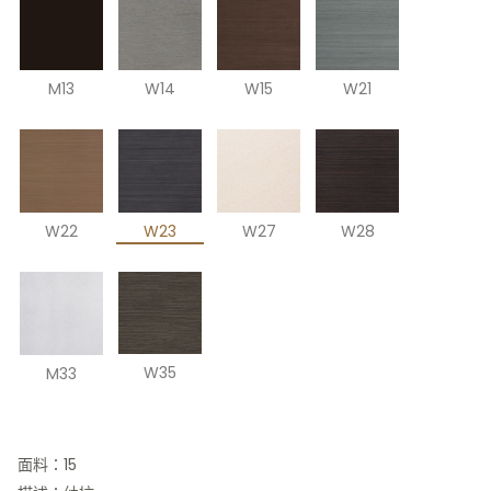
M13
W14
W15
W21
W23
W27
W28
W22
W35
M33
面料：15