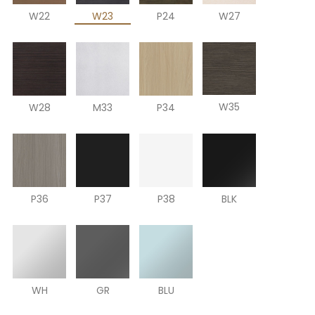
W23
P24
W27
W22
W35
W28
M33
P34
P36
P37
P38
BLK
WH
GR
BLU