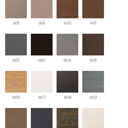
W8
W9
W10
W11
M12
M13
W14
W15
W16
W17
W18
W21