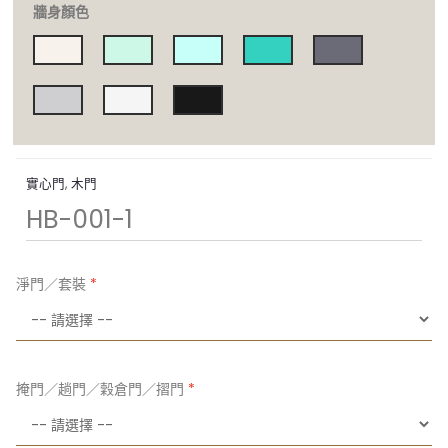
牆身顏色
實心門
,
木門
HB-001-1
淨門／套裝
掩門／趟門／穀倉門／摺門