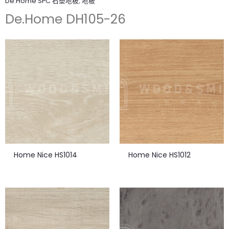
De.Home SPC 石塑地板
,
地板
De.Home DH105-26
Home Nice HS1014
Home Nice HS1012