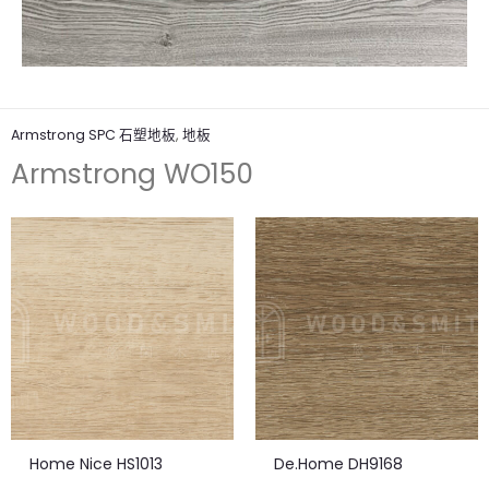
Armstrong SPC 石塑地板
,
地板
Armstrong WO150
Home Nice HS1013
De.Home DH9168