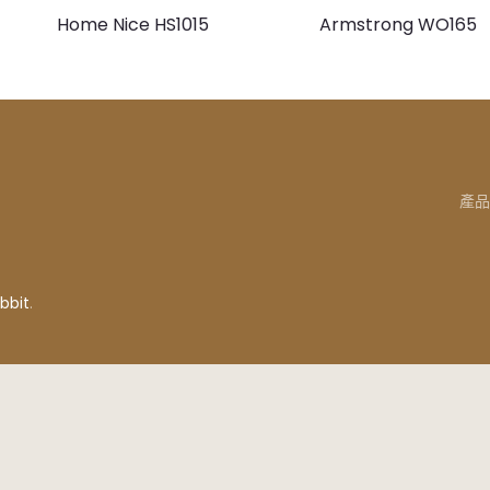
Home Nice HS1015
Armstrong WO165
產品
bbit
.