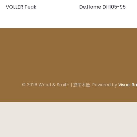
VOLLER Teak
De.Home DH105-95
© 2026 Wood & Smith | 悠閑木匠. Powered by
Visual Ra