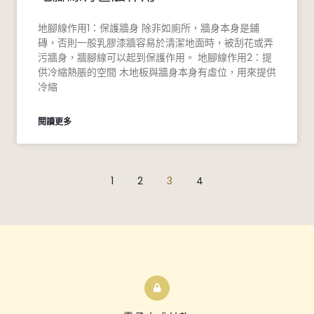
地腳線作用1：保護牆身 除非如廁所，牆身本身是鋪
磚，否則一般乳膠漆牆容易於清潔地面時，被刮花或弄
污牆身，牆腳線可以起到保護作用。 地腳線作用2：提
供冷縮熱脹的空間 木地板與牆身本身有虛位，用來提供
冷縮
閱讀更多
1
2
3
4