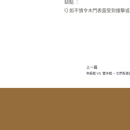
缺點 ：
1) 如不慎令木門表面受到撞擊
上一篇
夾板框 VS. 實木框 – 它們有