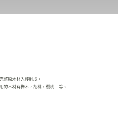
完整原木材入榫制成，
用的木材有櫸木，胡桃，櫻桃……等。