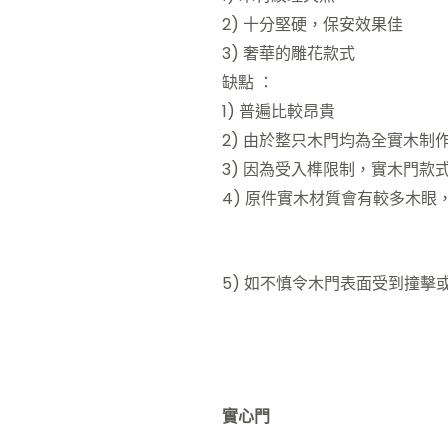
2) 十分堅硬，保安效果佳
3) 奢華的雕花款式
缺點 ：
1) 普遍比較昂貴
2) 由於整只木門均為全實木
3) 因為受入榫限制，實木門款
4) 原件實木材質會有較多木
5) 如不慎令木門表面受到撞
實心門