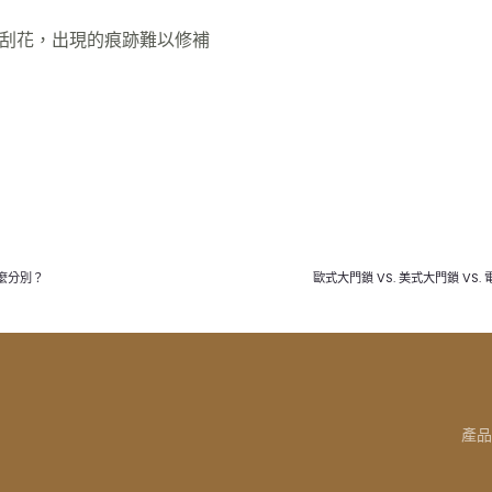
或刮花，出現的痕跡難以修補
甚麼分別？
歐式大門鎖 VS. 美式大門鎖 VS
產品