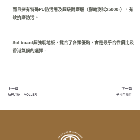
而且擁有特殊PU防污層及超級耐磨層（腳輪測試25000r），有
效抗磨防污。
Soliboard超強韌地板，揉合了各類優點，會是最乎合性價比及
香港氣候的選擇。
上一篇
下一篇
品牌介紹 – VOLLER
子母門簡介